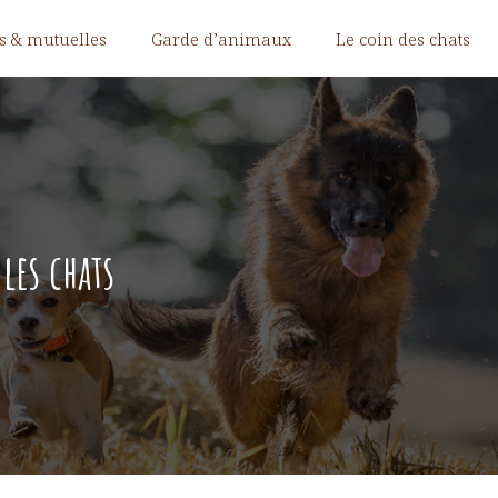
s & mutuelles
Garde d’animaux
Le coin des chats
les chats