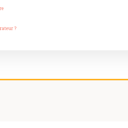
re
irateur ?