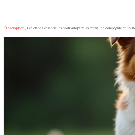
/
Adoption
/ Les étapes essentielles pour adopter un animal de compagnie en tout